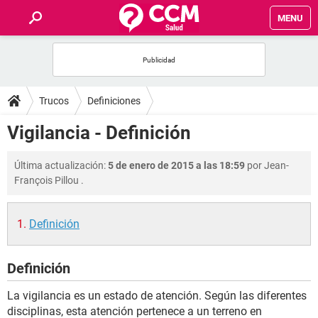
MENU
INICIO
FOROS
Trucos
Definiciones
SALUD
Vigilancia - Definición
FAMILIA
Última actualización:
5 de enero de 2015 a las 18:59
por
Jean-
François Pillou
.
NUTRICIÓN
Definición
BIENESTAR
Definición
SEXUALIDAD
La vigilancia es un estado de atención. Según las diferentes
GLOSARIO
disciplinas, esta atención pertenece a un terreno en