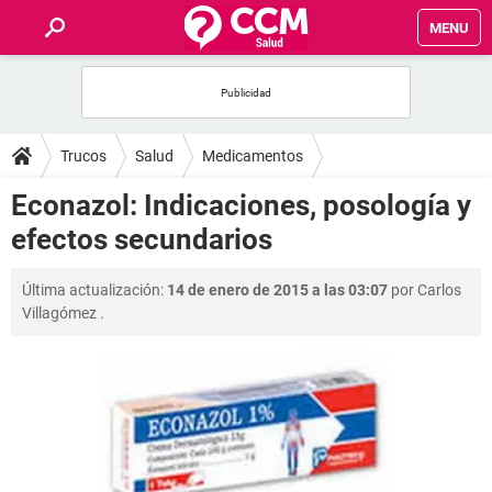
MENU
INICIO
FOROS
Trucos
Salud
Medicamentos
SALUD
Econazol: Indicaciones, posología y
efectos secundarios
FAMILIA
Última actualización:
14 de enero de 2015 a las 03:07
por
Carlos
NUTRICIÓN
Villagómez
.
BIENESTAR
SEXUALIDAD
GLOSARIO