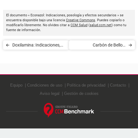
El documento « Econazol: Indicaciones, posología y efectos secundarios » se
encuentra disponible bajo una licencia
Creative Commons
. Puedes copiarlo o
modificarlo libremente. No olvides citar a
CCM Salud
(
salud.ccm.net
) como tu
fuente de información.
Doxilamina: Indicaciones,
Carbón de Belloc:
posología y efectos
Indicaciones, posología y
secundarios
efectos secundarios
Equipo
Condiciones de uso
Política de privacidad
Contacto
Aviso legal
Gestión de cookies