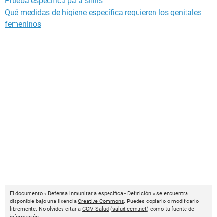
Prueba especifica para sifilis
Qué medidas de higiene específica requieren los genitales
femeninos
El documento « Defensa inmunitaria específica - Definición » se encuentra
disponible bajo una licencia
Creative Commons
. Puedes copiarlo o modificarlo
libremente. No olvides citar a
CCM Salud
(
salud.ccm.net
) como tu fuente de
información.