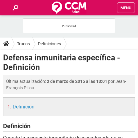
MENU
INICIO
FOROS
Trucos
Definiciones
SALUD
Defensa inmunitaria específica -
Definición
FAMILIA
Última actualización:
2 de marzo de 2015 a las 13:01
por
Jean-
NUTRICIÓN
François Pillou
.
BIENESTAR
Definición
SEXUALIDAD
Definición
GLOSARIO
Cuando la respuesta inmunitaria desensadenada no es