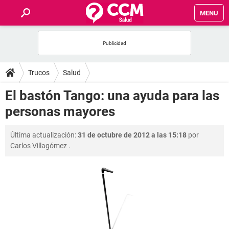
MENU
INICIO
FOROS
Trucos
Salud
SALUD
El bastón Tango: una ayuda para las
personas mayores
FAMILIA
Última actualización:
31 de octubre de 2012 a las 15:18
por
NUTRICIÓN
Carlos Villagómez
.
BIENESTAR
SEXUALIDAD
GLOSARIO