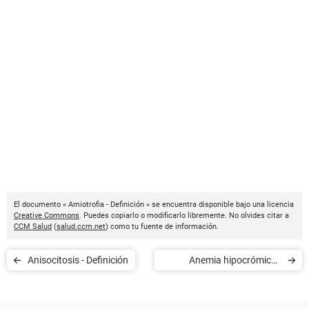
El documento « Amiotrofia - Definición » se encuentra disponible bajo una licencia
Creative Commons
. Puedes copiarlo o modificarlo libremente. No olvides citar a
CCM Salud
(
salud.ccm.net
) como tu fuente de información.
Anisocitosis - Definición
Anemia hipocrómica -
Definición