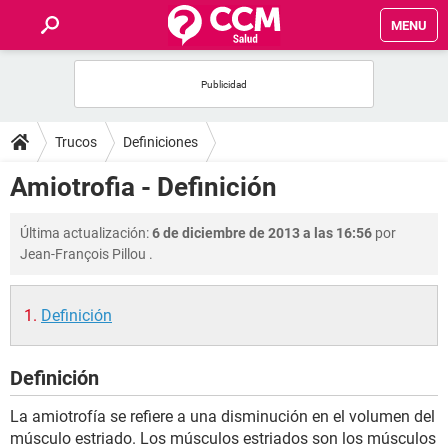
MENU
INICIO
FOROS
Trucos
Definiciones
SALUD
Amiotrofia - Definición
FAMILIA
Última actualización:
6 de diciembre de 2013 a las 16:56
por
Jean-François Pillou
.
NUTRICIÓN
Definición
BIENESTAR
Definición
SEXUALIDAD
La amiotrofía se refiere a una disminución en el volumen del
GLOSARIO
músculo estriado. Los músculos estriados son los músculos