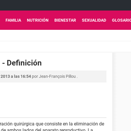
FAMILIA
NUTRICIÓN
BIENESTAR
SEXUALIDAD
GLOSARI
 - Definición
 2013 a las 16:54
por
Jean-François Pillou
.
ración quirúrgica que consiste en la eliminación de
s de ambos lados del aparato reproductivo. La