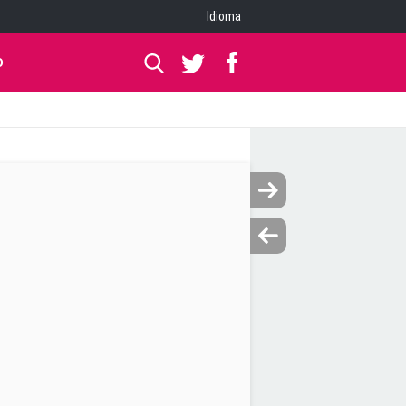
Idioma
O