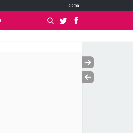
Idioma
O