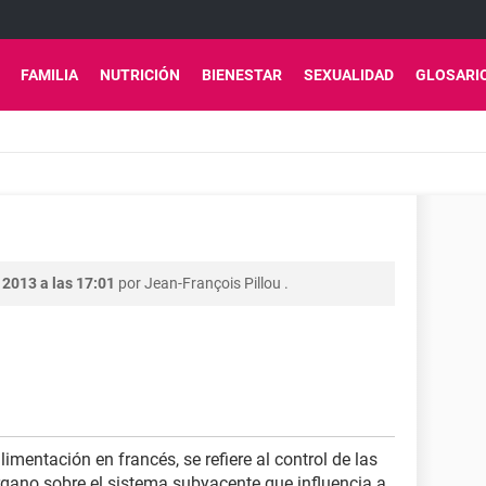
FAMILIA
NUTRICIÓN
BIENESTAR
SEXUALIDAD
GLOSARI
 2013 a las 17:01
por
Jean-François Pillou
.
imentación en francés, se refiere al control de las
gano sobre el sistema subyacente que influencia a