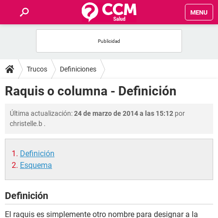
MENU
INICIO
FOROS
Trucos
Definiciones
SALUD
Raquis o columna - Definición
FAMILIA
Última actualización:
24 de marzo de 2014 a las 15:12
por
christelle.b
.
NUTRICIÓN
Definición
BIENESTAR
Esquema
SEXUALIDAD
Definición
GLOSARIO
El raquis es simplemente otro nombre para designar a la