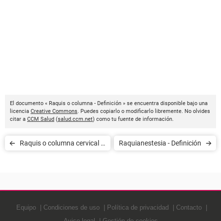
El documento « Raquis o columna - Definición » se encuentra disponible bajo una
licencia
Creative Commons
. Puedes copiarlo o modificarlo libremente. No olvides
citar a
CCM Salud
(
salud.ccm.net
) como tu fuente de información.
Raquis o columna cervical -
Raquianestesia - Definición
Definición
Equipo
Condiciones de uso
Política de privacidad
Contacto
Aviso legal
Gestión de cookies