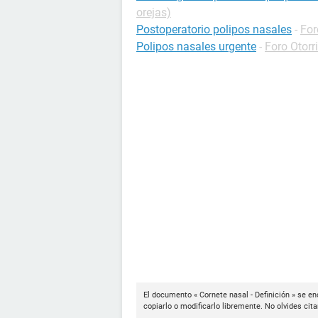
orejas)
Postoperatorio polipos nasales
-
For
Polipos nasales urgente
-
Foro Otorr
El documento « Cornete nasal - Definición » se en
copiarlo o modificarlo libremente. No olvides cit