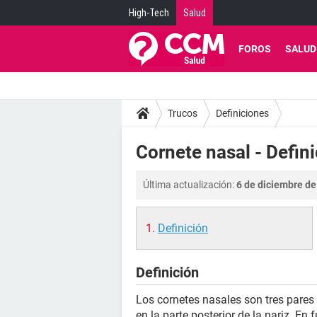
High-Tech
Salud
FOROS
SALUD
Trucos
Definiciones
Cornete nasal - Defin
Última actualización:
6 de diciembre de
Definición
Definición
Los cornetes nasales son tres pares
en la parte posterior de la nariz. En