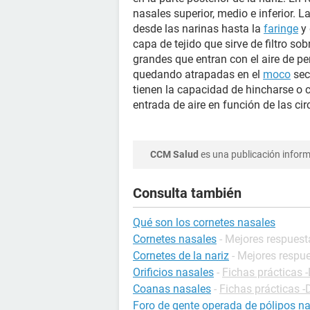
nasales superior, medio e inferior. L
desde las narinas hasta la
faringe
y 
capa de tejido que sirve de filtro so
grandes que entran con el aire de pen
quedando atrapadas en el
moco
sec
tienen la capacidad de hincharse o 
entrada de aire en función de las ci
CCM Salud
es una publicación informa
Consulta también
Qué son los cornetes nasales
Cornetes nasales
- Mejores respuest
Cornetes de la nariz
- Mejores respu
Orificios nasales
-
Fichas prácticas -
Coanas nasales
-
Fichas prácticas -
Foro de gente operada de pólipos n