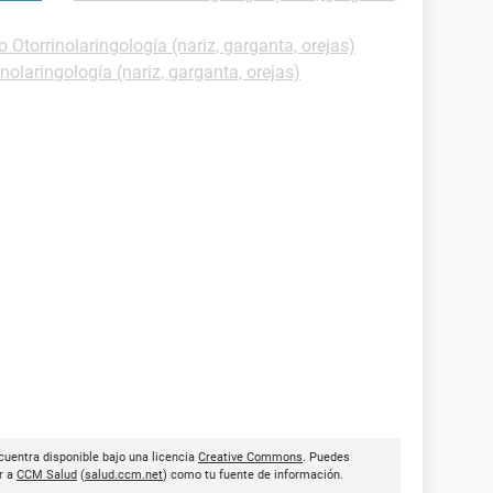
o Otorrinolaringología (nariz, garganta, orejas)
inolaringología (nariz, garganta, orejas)
cuentra disponible bajo una licencia
Creative Commons
. Puedes
ar a
CCM Salud
(
salud.ccm.net
) como tu fuente de información.