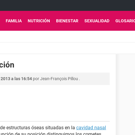
FAMILIA
NUTRICIÓN
BIENESTAR
SEXUALIDAD
GLOSARI
ición
 2013 a las 16:54
por
Jean-François Pillou
.
 de estructuras óseas situadas en la
cavidad nasal
 función de su posición distinguimos los cornetes