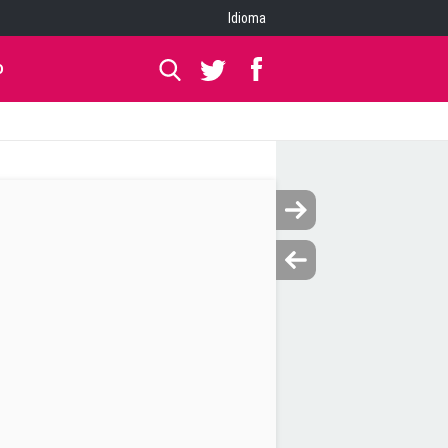
Idioma
O