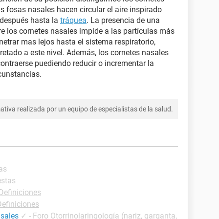
as fosas nasales hacen circular el aire inspirado
después hasta la
tráquea
. La presencia de una
bre los cornetes nasales impide a las partículas más
etrar mas lejos hasta el sistema respiratorio,
retado a este nivel. Además, los cornetes nasales
contraerse puediendo reducir o incrementar la
rcunstancias.
tiva realizada por un equipo de especialistas de la salud.
as
estas
Definiciones
Definiciones
asales
✓
-
Foro Otorrinolaringología (nariz, garganta,