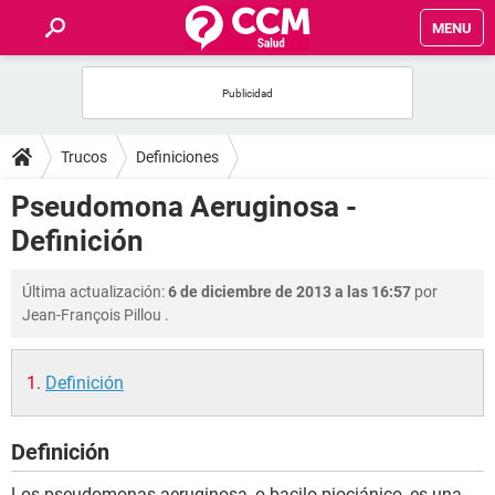
MENU
INICIO
FOROS
Trucos
Definiciones
SALUD
Pseudomona Aeruginosa -
Definición
FAMILIA
Última actualización:
6 de diciembre de 2013 a las 16:57
por
NUTRICIÓN
Jean-François Pillou
.
BIENESTAR
Definición
SEXUALIDAD
Definición
GLOSARIO
Los pseudomonas aeruginosa, o bacilo piociánico, es una