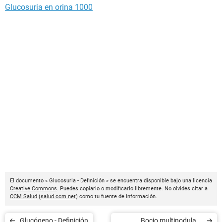
Glucosuria en orina 1000
El documento « Glucosuria - Definición » se encuentra disponible bajo una licencia
Creative Commons
. Puedes copiarlo o modificarlo libremente. No olvides citar a
CCM Salud
(
salud.ccm.net
) como tu fuente de información.
Glucógeno - Definición
Bocio multinodular -