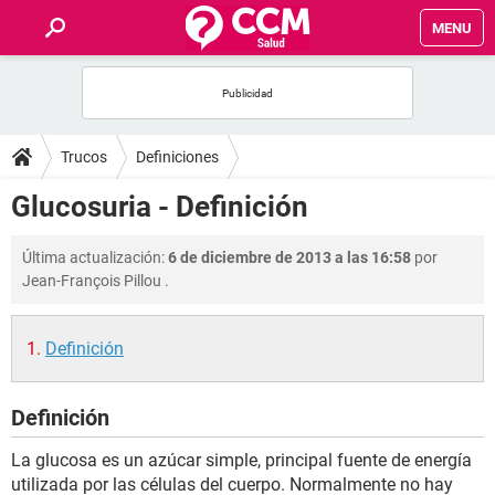
MENU
INICIO
FOROS
Trucos
Definiciones
SALUD
Glucosuria - Definición
FAMILIA
Última actualización:
6 de diciembre de 2013 a las 16:58
por
Jean-François Pillou
.
NUTRICIÓN
Definición
BIENESTAR
Definición
SEXUALIDAD
La glucosa es un azúcar simple, principal fuente de energía
GLOSARIO
utilizada por las células del cuerpo. Normalmente no hay