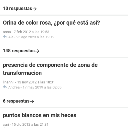
18 respuestas
Orina de color rosa, ¿por qué está así?
anna
-
7 feb 2012 a las 19:53
Ale
-
25 ago 2023 a las 19:12
148 respuestas
presencia de componente de zona de
transformacion
linanhil
-
13 nov 2012 a las 18:31
Andrea
-
17 may 2019 a las 02:05
6 respuestas
puntos blancos en mis heces
cari
-
15 dic 2012 a las 21:31