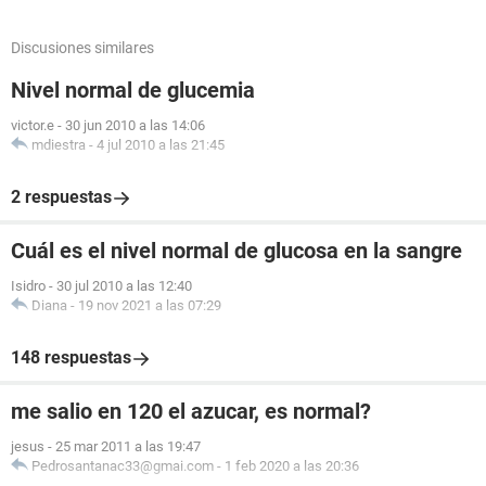
Discusiones similares
Nivel normal de glucemia
victor.e
-
30 jun 2010 a las 14:06
mdiestra
-
4 jul 2010 a las 21:45
2 respuestas
Cuál es el nivel normal de glucosa en la sangre
Isidro
-
30 jul 2010 a las 12:40
Diana
-
19 nov 2021 a las 07:29
148 respuestas
me salio en 120 el azucar, es normal?
jesus
-
25 mar 2011 a las 19:47
Pedrosantanac33@gmai.com
-
1 feb 2020 a las 20:36