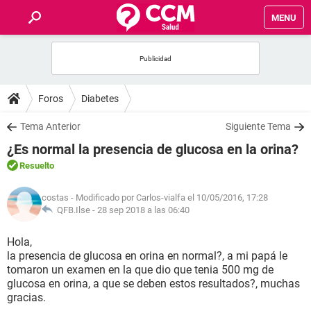
MENU
INICIO
FOROS
Foros
Diabetes
SALUD
Tema Anterior
Siguiente Tema
¿Es normal la presencia de glucosa en la orina?
FAMILIA
Resuelto
NUTRICIÓN
costas
- Modificado por Carlos-vialfa el 10/05/2016, 17:28
QFB.Ilse -
28 sep 2018 a las 06:40
BIENESTAR
Hola,
la presencia de glucosa en orina en normal?, a mi papá le
SEXUALIDAD
tomaron un examen en la que dio que tenia 500 mg de
glucosa en orina, a que se deben estos resultados?, muchas
gracias.
GLOSARIO