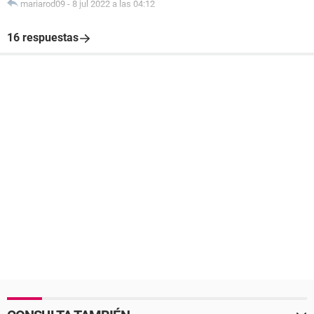
mariarod09
-
8 jul 2022 a las 04:12
16 respuestas