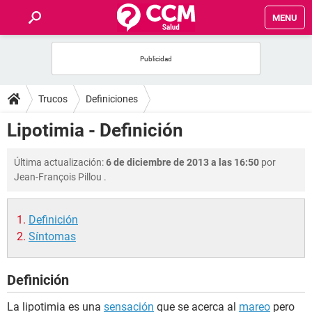
MENU
INICIO
FOROS
Trucos
Definiciones
SALUD
Lipotimia - Definición
FAMILIA
Última actualización:
6 de diciembre de 2013 a las 16:50
por
Jean-François Pillou
.
NUTRICIÓN
Definición
BIENESTAR
Síntomas
SEXUALIDAD
Definición
GLOSARIO
La lipotimia es una
sensación
que se acerca al
mareo
pero