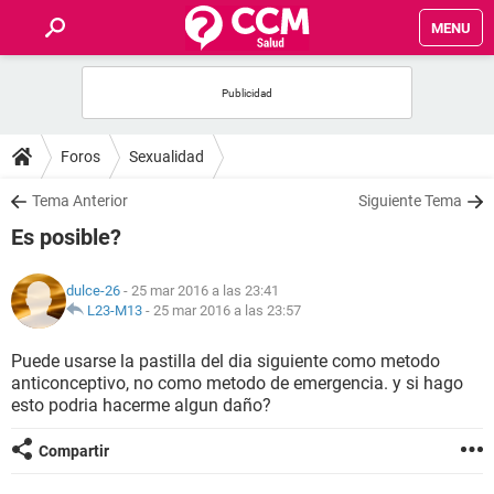
MENU
INICIO
FOROS
Foros
Sexualidad
SALUD
Tema Anterior
Siguiente Tema
Es posible?
FAMILIA
dulce-26
- 25 mar 2016 a las 23:41
NUTRICIÓN
L23-M13
-
25 mar 2016 a las 23:57
Puede usarse la pastilla del dia siguiente como metodo
BIENESTAR
anticonceptivo, no como metodo de emergencia. y si hago
esto podria hacerme algun daño?
SEXUALIDAD
Compartir
GLOSARIO