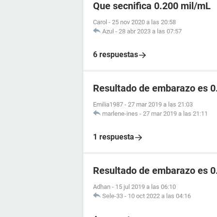
Que secnifica 0.200 mil/mL
Carol
-
25 nov 2020 a las 20:58
Azul
-
28 abr 2023 a las 07:57
6 respuestas
Resultado de embarazo es 0
Emilia1987
-
27 mar 2019 a las 21:03
marlene-ines
-
27 mar 2019 a las 21:11
1 respuesta
Resultado de embarazo es 0.
Adhan
-
15 jul 2019 a las 06:10
Sele-33
-
10 oct 2022 a las 04:16