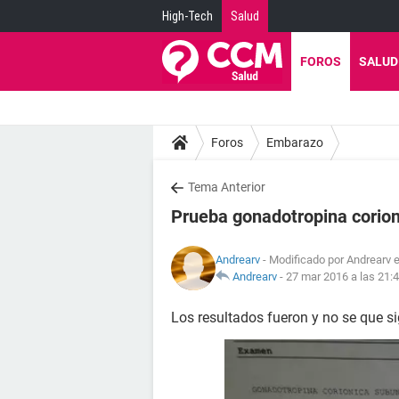
High-Tech
Salud
FOROS
SALUD
Foros
Embarazo
Tema Anterior
Prueba gonadotropina corion
Andrearv
- Modificado por Andrearv 
Andrearv
-
27 mar 2016 a las 21:
Los resultados fueron y no se que si