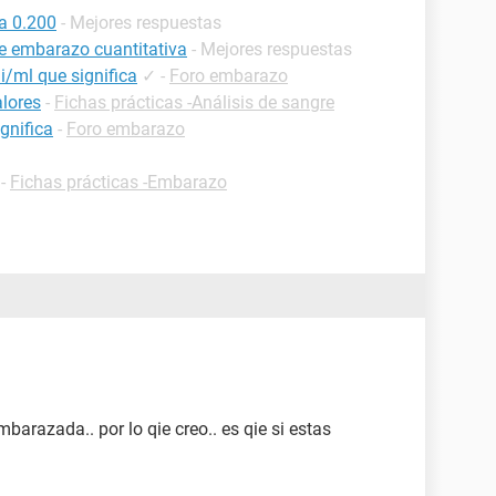
a 0.200
- Mejores respuestas
de embarazo cuantitativa
- Mejores respuestas
/ml que significa
✓
-
Foro embarazo
lores
-
Fichas prácticas -Análisis de sangre
gnifica
-
Foro embarazo
-
Fichas prácticas -Embarazo
barazada.. por lo qie creo.. es qie si estas