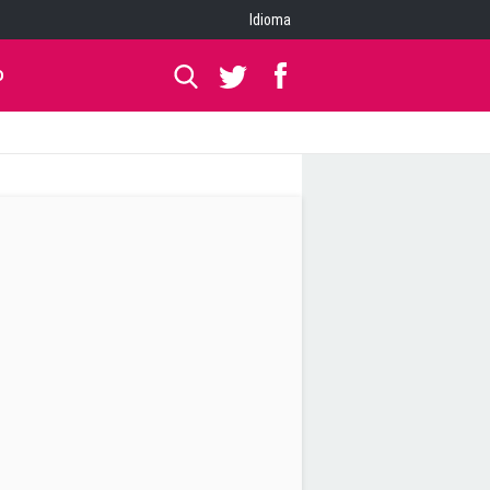
Idioma
O