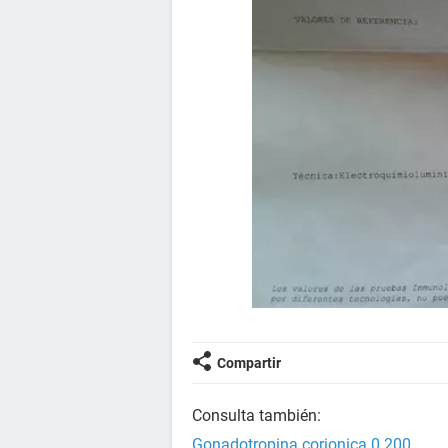
Compartir
Consulta también:
Gonadotropina corionica 0.200