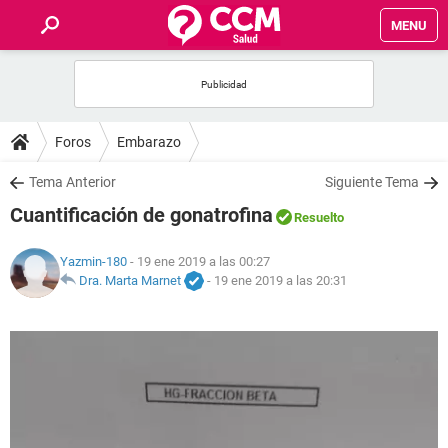
MENU
INICIO
FOROS
Foros
Embarazo
SALUD
Tema Anterior
Siguiente Tema
Cuantificación de gonatrofina
Resuelto
FAMILIA
Yazmin-180
- 19 ene 2019 a las 00:27
NUTRICIÓN
Dra. Marta Marnet
-
19 ene 2019 a las 20:31
BIENESTAR
SEXUALIDAD
GLOSARIO