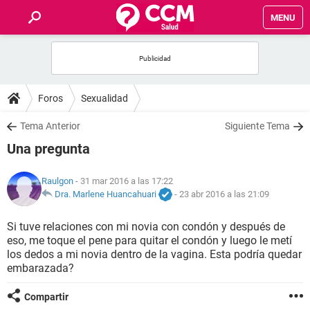
MENU
INICIO
FOROS
Foros
Sexualidad
SALUD
Tema Anterior
Siguiente Tema
Una pregunta
FAMILIA
Raulgon
- 31 mar 2016 a las 17:22
NUTRICIÓN
Dra. Marlene Huancahuari
-
23 abr 2016 a las 21:09
Si tuve relaciones con mi novia con condón y después de
BIENESTAR
eso, me toque el pene para quitar el condón y luego le metí
los dedos a mi novia dentro de la vagina. Esta podría quedar
SEXUALIDAD
embarazada?
Compartir
GLOSARIO