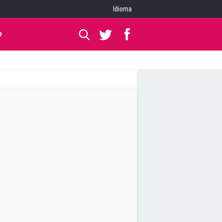
Idioma
O