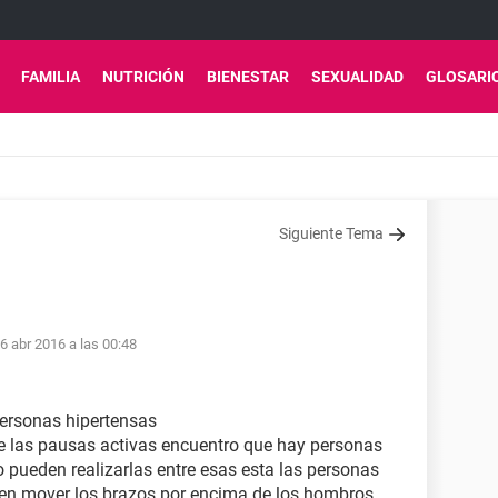
FAMILIA
NUTRICIÓN
BIENESTAR
SEXUALIDAD
GLOSARI
Siguiente Tema
6 abr 2016 a las 00:48
personas hipertensas
e las pausas activas encuentro que hay personas
 pueden realizarlas entre esas esta las personas
en mover los brazos por encima de los hombros