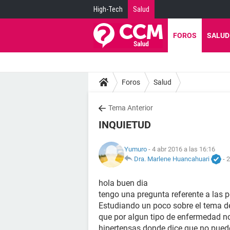
High-Tech
Salud
FOROS
SALUD
Foros
Salud
Tema Anterior
INQUIETUD
Yumuro
- 4 abr 2016 a las 16:16
Dra. Marlene Huancahuari
-
2
hola buen dia
tengo una pregunta referente a las 
Estudiando un poco sobre el tema d
que por algun tipo de enfermedad no
hipertensas donde dice que no pued