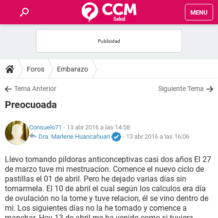
MENU
INICIO
FOROS
Foros
Embarazo
SALUD
Tema Anterior
Siguiente Tema
Preocuoada
FAMILIA
Consuelo71
- 13 abr 2016 a las 14:58
NUTRICIÓN
Dra. Marlene Huancahuari
-
13 abr 2016 a las 16:06
Llevo tomando pildoras anticonceptivas casi dos años El 27
BIENESTAR
de marzo tuve mi mestruacion. Comence el nuevo ciclo de
pastillas el 01 de abril. Pero he dejado varias días sin
SEXUALIDAD
tomarmela. El 10 de abril el cual según los calculos era día
de ovulación no la tome y tuve relacion, él se vino dentro de
mi. Los siguientes días no la he tomado y comence a
GLOSARIO
manchar. Hoy 13 de abril me ha venido como si tuviera