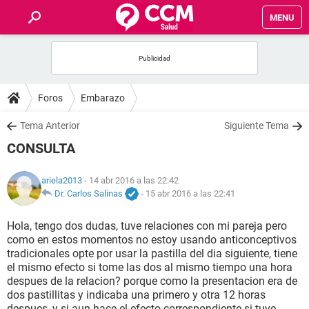
MENU
INICIO
FOROS
Foros
Embarazo
SALUD
Tema Anterior
Siguiente Tema
CONSULTA
FAMILIA
ariela2013
- 14 abr 2016 a las 22:42
NUTRICIÓN
Dr. Carlos Salinas
-
15 abr 2016 a las 22:41
Hola, tengo dos dudas, tuve relaciones con mi pareja pero
BIENESTAR
como en estos momentos no estoy usando anticonceptivos
tradicionales opte por usar la pastilla del dia siguiente, tiene
SEXUALIDAD
el mismo efecto si tome las dos al mismo tiempo una hora
despues de la relacion? porque como la presentacion era de
dos pastillitas y indicaba una primero y otra 12 horas
GLOSARIO
despues, y si aun hace el efecto correspondiente si tuve