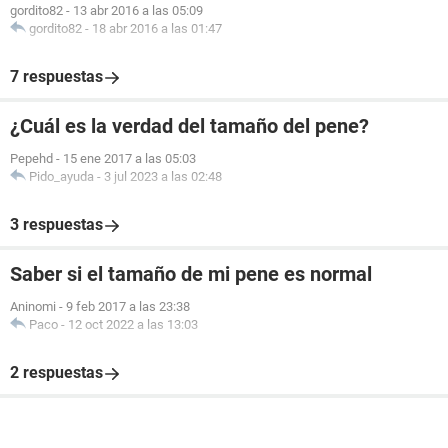
gordito82
-
13 abr 2016 a las 05:09
gordito82
-
18 abr 2016 a las 01:47
7 respuestas
¿Cuál es la verdad del tamaño del pene?
Pepehd
-
15 ene 2017 a las 05:03
Pido_ayuda
-
3 jul 2023 a las 02:48
3 respuestas
Saber si el tamaño de mi pene es normal
Aninomi
-
9 feb 2017 a las 23:38
Paco
-
12 oct 2022 a las 13:03
2 respuestas