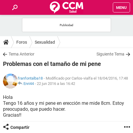
MENU
INICIO
FOROS
Foros
Sexualidad
SALUD
Tema Anterior
Siguiente Tema
Problemas con el tamaño de mi pene
FAMILIA
franfontalba18
- Modificado por Carlos-vialfa el 18/04/2016, 17:48
NUTRICIÓN
Enri44
-
22 jun 2016 a las 16:42
Hola
BIENESTAR
Tengo 16 años y mi pene en erección me mide 8cm. Estoy
preocupado, que puedo hacer.
SEXUALIDAD
Gracias!!
Compartir
GLOSARIO