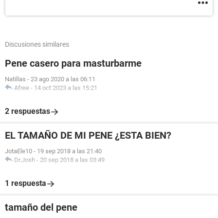
Discusiones similares
Pene casero para masturbarme
Natillas
-
23 ago 2020 a las 06:11
Afree
-
14 oct 2023 a las 15:21
2 respuestas
EL TAMAÑO DE MI PENE ¿ESTA BIEN?
JotaEle10
-
19 sep 2018 a las 21:40
Dr.Josh
-
20 sep 2018 a las 03:49
1 respuesta
tamaño del pene