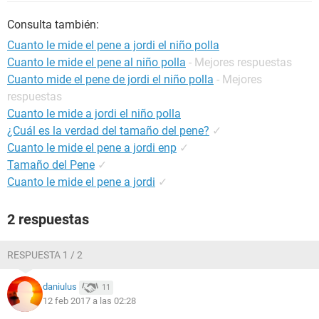
Consulta también:
Cuanto le mide el pene a jordi el niño polla
Cuanto le mide el pene al niño polla
- Mejores respuestas
Cuanto mide el pene de jordi el niño polla
- Mejores
respuestas
Cuanto le mide a jordi el niño polla
¿Cuál es la verdad del tamaño del pene?
✓
Cuanto le mide el pene a jordi enp
✓
Tamaño del Pene
✓
Cuanto le mide el pene a jordi
✓
2 respuestas
RESPUESTA 1 / 2
daniulus
11
12 feb 2017 a las 02:28