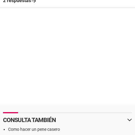
2 respuestas
CONSULTA TAMBIÉN
Como hacer un pene casero