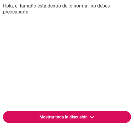
Hola, el tamaño está dentro de lo normal, no debes
preocuparte
Mostrar toda la discusión