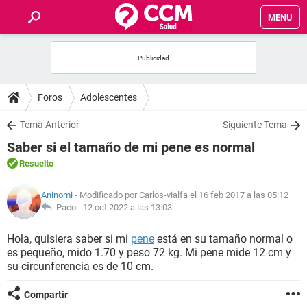
MENU
INICIO
FOROS
Foros
Adolescentes
SALUD
Tema Anterior
Siguiente Tema
Saber si el tamaño de mi pene es normal
FAMILIA
Resuelto
NUTRICIÓN
Aninomi
- Modificado por Carlos-vialfa el 16 feb 2017 a las 05:12
Paco -
12 oct 2022 a las 13:03
BIENESTAR
Hola, quisiera saber si mi
pene
está en su tamaño normal o
es pequeño, mido 1.70 y peso 72 kg. Mi pene mide 12 cm y
SEXUALIDAD
su circunferencia es de 10 cm.
Compartir
GLOSARIO