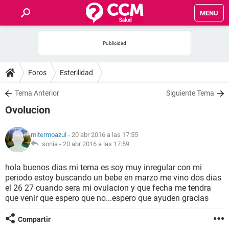
MENU
INICIO
FOROS
Foros
Esterilidad
SALUD
Tema Anterior
Siguiente Tema
Ovolucion
FAMILIA
mitermoazul
- 20 abr 2016 a las 17:55
NUTRICIÓN
sonia -
20 abr 2016 a las 17:59
hola buenos dias mi tema es soy muy inregular con mi
BIENESTAR
periodo estoy buscando un bebe en marzo me vino dos dias
el 26 27 cuando sera mi ovulacion y que fecha me tendra
SEXUALIDAD
que venir que espero que no...espero que ayuden gracias
Compartir
GLOSARIO