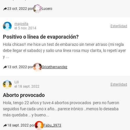
23 oct. 2022 por
Lucero
majosita
Esterilidad
el 5 nov. 2014
Positivo o línea de evaporación?
Hola chicas!! me hice un test de embarazo sin tener atraso (mi regla
debe llegar el sabado) y salio una línea rosa muy clarita, lo repetí ayer
y ...
13 oct. 2022 por
Gricethernandez
Lili
Esterilidad
el 18 sept. 2022
Aborto provocado
Hola, tengo 22 años y tuve 4 abortos provocados pero no fueron
seguidos fue cada uno x año...parece irónico ..menos lo deseaba
más quedaba .. y bueno...
18 sept. 2022 por
Fabu_3973