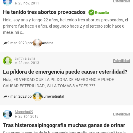
Esterilidad
el 23 nov. 2011
He tenido tres abortos provocados
Resuelto
Hola, soy ana y tengo 22 años, he tenido tres abortos provocados, el
primero fue hace 4 años, el segundo hace 2 y el tercero solo hace 6
mese, mi c...
9 mar. 2023 por
Andrea
cynthia avila
Esterilidad
el 23 ene. 2013
La píldora de emergencia puede causar esterilidad?
Hola, ES VERDAD QUE LA PILDORA DE EMERGENCIA PUEDE
CAUSAR ESTERILIDAD , SI LA TOMAS 3 VECES ???
7 mar. 2023 por
sumerudigital
Morocha09
Esterilidad
el 28 abr. 2018
Tras histerosalpingografia muchas ganas de orinar