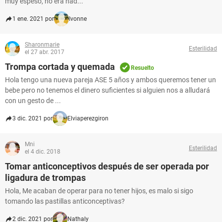
muy espeso, no era nad...
1 ene. 2021 por
Ivonne
Sharonmarie
Esterilidad
el 27 abr. 2017
Trompa cortada y quemada
Resuelto
Hola tengo una nueva pareja ASE 5 años y ambos queremos tener un
bebe pero no tenemos el dinero suficientes si alguien nos a alludará
con un gesto de ...
3 dic. 2021 por
Elviaperezgiron
Mni
Esterilidad
el 4 dic. 2018
Tomar anticonceptivos después de ser operada por
ligadura de trompas
Hola, Me acaban de operar para no tener hijos, es malo si sigo
tomando las pastillas anticonceptivas?
2 dic. 2021 por
Nathaly