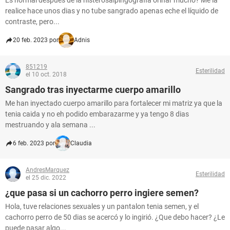
Es normal después de la histerosalpingografia orinar mucho? Me la
realice hace unos dias y no tube sangrado apenas eche el líquido de
contraste, pero...
20 feb. 2023 por
Adnis
851219
Esterilidad
el 10 oct. 2018
Sangrado tras inyectarme cuerpo amarillo
Me han inyectado cuerpo amarillo para fortalecer mi matriz ya que la
tenia caida y no eh podido embarazarme y ya tengo 8 dias
mestruando y ala semana ...
6 feb. 2023 por
Claudia
AndresMarquez
Esterilidad
el 25 dic. 2022
¿que pasa si un cachorro perro ingiere semen?
Hola, tuve relaciones sexuales y un pantalon tenia semen, y el
cachorro perro de 50 dias se acercó y lo ingirió. ¿Que debo hacer? ¿Le
puede pasar algo...