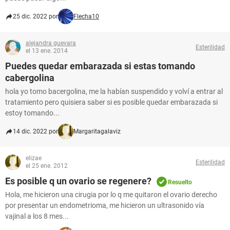
25 dic. 2022 por
Flecha10
alejandra guevara
Esterilidad
el 13 ene. 2014
Puedes quedar embarazada si estas tomando
cabergolina
hola yo tomo bacergolina, me la habían suspendido y volví a entrar al
tratamiento pero quisiera saber si es posible quedar embarazada si
estoy tomando...
14 dic. 2022 por
Margaritagalaviz
elizae
Esterilidad
el 25 ene. 2012
Es posible q un ovario se regenere?
Resuelto
Hola, me hicieron una cirugia por lo q me quitaron el ovario derecho
por presentar un endometrioma, me hicieron un ultrasonido vía
vajinal a los 8 mes...