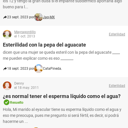
los 12 y tengo la gran duda si el implante subdérmico aportaría algo
bueno para l...
23 sept. 2023 por
Jag-MX
Mayragordillo
Esterilidad
el 1 oct. 2013
Esterilidad con la pepa del aguacate
dicen que una mujer se queda esteril con la pepa del aguacate ,,,,,,,,,
me pueden explicar como es eso ,,,,,,,,,,,,,,,
18 sept. 2023 por
CataPineda.
Denny
Esterilidad
el 18 may. 2011
¿es normal tener el esperma líquido como el agua?
Resuelto
Hola, Mi marido al eyacular tiene su esperma líquido como el agua y
eso me preocupa, pues me pregunto si será fértil, es decir, si podrá
hacerme un ...