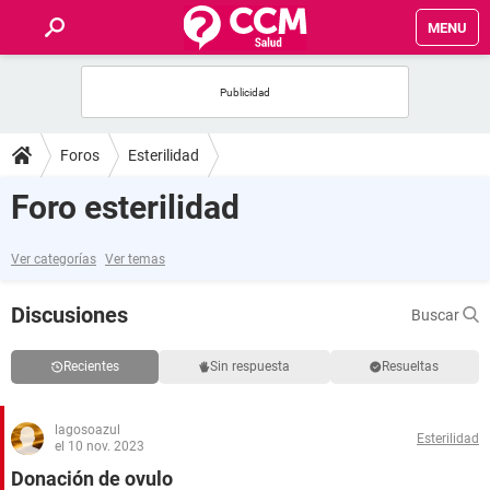
MENU
INICIO
FOROS
Foros
Esterilidad
SALUD
Foro esterilidad
FAMILIA
Ver categorías
Ver temas
NUTRICIÓN
Discusiones
Buscar
BIENESTAR
Recientes
Sin respuesta
Resueltas
SEXUALIDAD
lagosoazul
Esterilidad
el 10 nov. 2023
GLOSARIO
Donación de ovulo