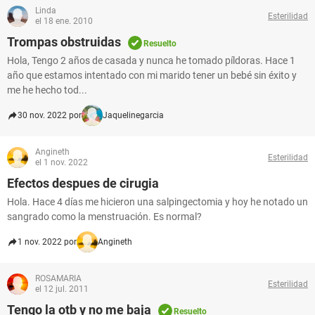
Linda
Esterilidad
el 18 ene. 2010
Trompas obstruidas
Resuelto
Hola, Tengo 2 años de casada y nunca he tomado píldoras. Hace 1
año que estamos intentado con mi marido tener un bebé sin éxito y
me he hecho tod...
30 nov. 2022 por
Jaquelinegarcia
Angineth
Esterilidad
el 1 nov. 2022
Efectos despues de cirugia
Hola. Hace 4 días me hicieron una salpingectomia y hoy he notado un
sangrado como la menstruación. Es normal?
1 nov. 2022 por
Angineth
ROSAMARIA
Esterilidad
el 12 jul. 2011
Tengo la otb y no me baja
Resuelto