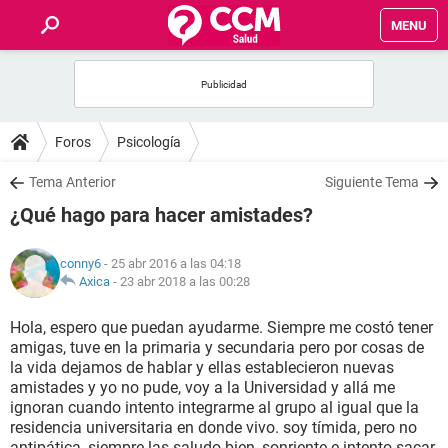
MENU
INICIO
FOROS
Foros
Psicología
SALUD
Tema Anterior
Siguiente Tema
¿Qué hago para hacer amistades?
FAMILIA
conny6
- 25 abr 2016 a las 04:18
NUTRICIÓN
Axica
-
23 abr 2018 a las 00:28
Hola, espero que puedan ayudarme. Siempre me costó tener
BIENESTAR
amigas, tuve en la primaria y secundaria pero por cosas de
la vida dejamos de hablar y ellas establecieron nuevas
SEXUALIDAD
amistades y yo no pude, voy a la Universidad y allá me
ignoran cuando intento integrarme al grupo al igual que la
residencia universitaria en donde vivo. soy tímida, pero no
GLOSARIO
antipática, siempre las saludo bien, sonriente e intento sacar