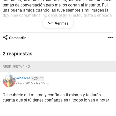
temas de conversación pero me los cortan al instante. Fui
una buena amiga cuando las tuve siempre a mi imagen la
doy bien carismática, no demuestro si estoy triste o enojada
siempre bien (lo aclaro porque a veces las personas
Ver más
depresivas hacen alejar al entorno) aún así no les agrado
por más que intente me ha sido imposible tener una amiga,
todos en la sala están hablando con sus grupos y yo sola a
Compartir
un rincón. No finjo ser otra persona para agradarles porque
no me sale ni quisiera hacerlo. A veces me digo a mi misma
que no me preocupe si no quieren acercarse a mi allá ellos
2 respuestas
hago la mía.. pero luego noto la soledad y me duele,
sinceramente me duele.
RESPUESTA 1 / 2
valgascaa
67
29 abr 2016 a las 15:50
Descúbrete a ti misma y confía en ti misma y te darás
cuenta que si tú tienes confianza en ti todos lo van a notar