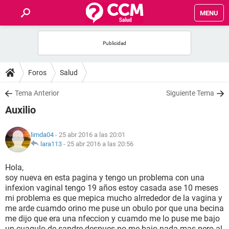
MENU
INICIO
FOROS
Foros
Salud
SALUD
Tema Anterior
Siguiente Tema
Auxilio
FAMILIA
limda04
- 25 abr 2016 a las 20:01
NUTRICIÓN
lara113
-
25 abr 2016 a las 20:56
Hola,
BIENESTAR
soy nueva en esta pagina y tengo un problema con una
infexion vaginal tengo 19 años estoy casada ase 10 meses
SEXUALIDAD
mi problema es que mepica mucho alrrededor de la vagina y
me arde cuamdo orino me puse un obulo por que una becina
me dijo que era una nfeccion y cuamdo me lo puse me bajo
GLOSARIO
un cuagulo de sandre despues no me bajo nada mas pero al