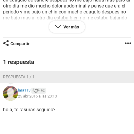
otro dia me dio mucho dolor abdominal y pense que era el
periodo y me bajo un chin con mucho cuagulo despues no
me bajo mas al otro dia estaba bien no me estaba bajando
ya pero me dolia mucho el abdomen luego en la noche me
Ver más
bajo otro poquito pero con cuagulo de nuevo asi tengo 4
dias y se me pasa y buelve tengo los labios de la vagina un
poco inchados y muy rojos puede ser de la infeccion ya era
Compartir
tiempo de que me bajara el periodo pero nunca me abia
llegado asi nisiquiera cuamdo me inyectaba para no salir
envarazada tambien estoy mariada y con nauseas
1 respuesta
RESPUESTA 1 / 1
lara113
62
25 abr 2016 a las 20:10
hola, te rasuras seguido?