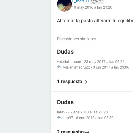
P_mora03
27
10 may 2016 a las 21:20
Al tomar la pasta alterarte tu equili
Discusiones similares
Dudas
valeriafaraone
-
23 may 2017 a las 06:54
AdrianlimacruZz
-
3 jun 2017 a las 23:06
1 respuesta
Dudas
iara97
-
7 ene 2018 a las 21:28
iara97
-
8 ene 2018 a las 03:30
2 respuestas