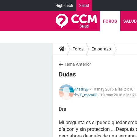
High-Tech
Salud
FOROS
SALUD
Foros
Embarazo
Tema Anterior
Dudas
Aristic@
- 10 may 2016 a las 21:10
P_mora03
-
10 may 2016 a las 21
Dra
Mi pregunta es si puedo quedar emb
día con y sin proteccion ... Después 
pero ahora después de una semana si