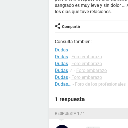
sangrado es muy leve y sin dolor ..
los días que tuve relaciones.
Compartir
Consulta también:
Dudas
Dudas
-
Foro embarazo
Dudas
-
Foro embarazo
Dudas
✓
-
Foro embarazo
Dudas
-
Foro embarazo
Dudas...
-
Foro de los profesionales
1 respuesta
RESPUESTA 1 / 1