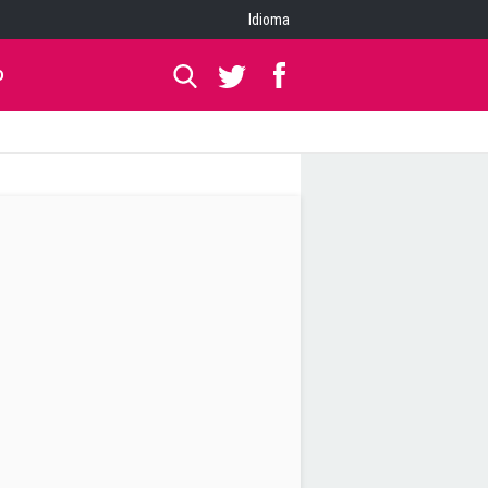
Idioma
O