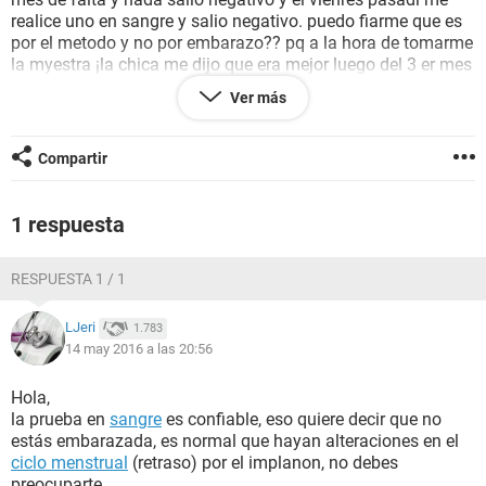
realice uno en sangre y salio negativo. puedo fiarme que es
por el metodo y no por embarazo?? pq a la hora de tomarme
la myestra ¡la chica me dijo que era mejor luego del 3 er mes
falta pero para esa oportunidad ya tenia dois meses y 3
Ver más
semanas sin periodo.
El lunes voy a l medico pq llame y me dijeron que tenia que ir
a control? sera que me lo tengo que retirar o el me mandara
Compartir
algo para regularrizarme.
puedo estar tranquila q no es embarazo y que es hormonal ,
1 respuesta
he subido algo peso
RESPUESTA 1 / 1
que me recomeindan que opinan
si me pueden ayudar graciasd
LJeri
1.783
14 may 2016 a las 20:56
Hola,
la prueba en
sangre
es confiable, eso quiere decir que no
estás embarazada, es normal que hayan alteraciones en el
ciclo menstrual
(retraso) por el implanon, no debes
preocuparte.