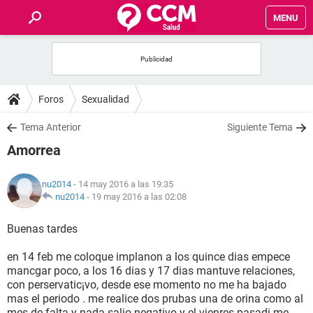
MENU
INICIO
FOROS
Foros
Sexualidad
SALUD
Tema Anterior
Siguiente Tema
Amorrea
FAMILIA
nu2014
- 14 may 2016 a las 19:35
NUTRICIÓN
nu2014
-
19 may 2016 a las 02:08
Buenas tardes
BIENESTAR
en 14 feb me coloque implanon a los quince dias empece
SEXUALIDAD
mancgar poco, a los 16 dias y 17 dias mantuve relaciones,
con perservatic¡vo, desde ese momento no me ha bajado
mas el periodo . me realice dos prubas una de orina como al
GLOSARIO
mes de falta y nada salio negativo y el vienres pasadi me