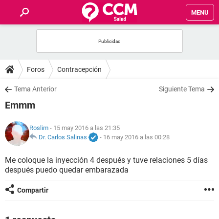
MENU
INICIO
FOROS
Foros
Contracepción
SALUD
Tema Anterior
Siguiente Tema
Emmm
FAMILIA
Roslim
- 15 may 2016 a las 21:35
NUTRICIÓN
Dr. Carlos Salinas
-
16 may 2016 a las 00:28
Me coloque la inyección 4 después y tuve relaciones 5 días
BIENESTAR
después puedo quedar embarazada
SEXUALIDAD
Compartir
GLOSARIO