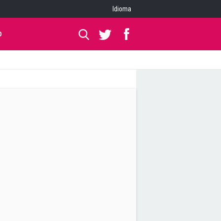
Idioma
O