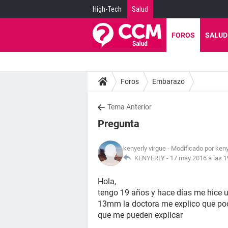
High-Tech
Salud
FOROS
SALUD
Foros
Embarazo
Tema Anterior
Pregunta
kenyerly virgue
- Modificado por keny
KENYERLY -
17 may 2016 a las 1
Hola,
tengo 19 años y hace días me hice u
13mm la doctora me explico que po
que me pueden explicar