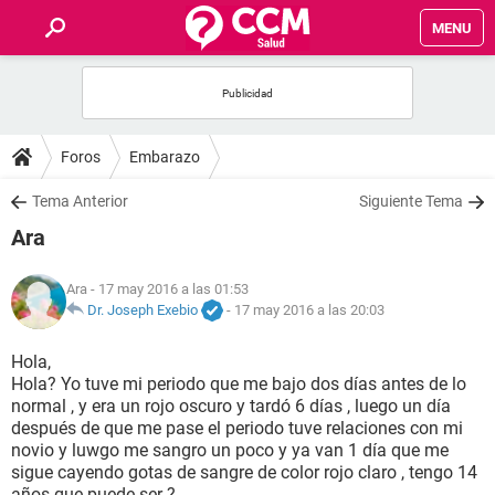
MENU
INICIO
FOROS
Foros
Embarazo
SALUD
Tema Anterior
Siguiente Tema
Ara
FAMILIA
Ara
- 17 may 2016 a las 01:53
NUTRICIÓN
Dr. Joseph Exebio
-
17 may 2016 a las 20:03
Hola,
BIENESTAR
Hola? Yo tuve mi periodo que me bajo dos días antes de lo
normal , y era un rojo oscuro y tardó 6 días , luego un día
SEXUALIDAD
después de que me pase el periodo tuve relaciones con mi
novio y luwgo me sangro un poco y ya van 1 día que me
sigue cayendo gotas de sangre de color rojo claro , tengo 14
GLOSARIO
años que puede ser ?