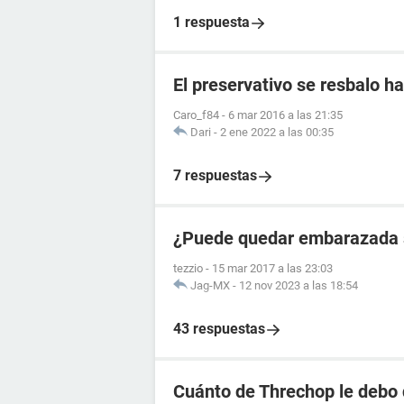
1 respuesta
El preservativo se resbalo ha
Caro_f84
-
6 mar 2016 a las 21:35
Dari
-
2 ene 2022 a las 00:35
7 respuestas
¿Puede quedar embarazada si
tezzio
-
15 mar 2017 a las 23:03
Jag-MX
-
12 nov 2023 a las 18:54
43 respuestas
Cuánto de Threchop le debo 