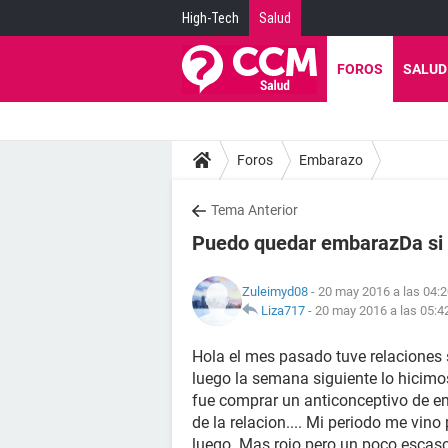
High-Tech
Salud
FOROS
SALUD
Foros
Embarazo
Tema Anterior
Puedo quedar embarazDa si 
Zuleimyd08
- 20 may 2016 a las 04:
Liza717
-
20 may 2016 a las 05:4
Hola el mes pasado tuve relaciones s
luego la semana siguiente lo hicimo
fue comprar un anticonceptivo de em
de la relacion.... Mi periodo me vino 
luego. Mas rojo pero un poco escaso