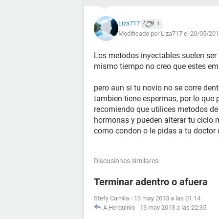
Liza717
1
Modificado por Liza717 el 20/05/201
Los metodos inyectables suelen ser m
mismo tiempo no creo que estes e
pero aun si tu novio no se corre den
tambien tiene espermas, por lo qu
recomiendo que utilices metodos d
hormonas y pueden alterar tu ciclo 
como condon o le pidas a tu doctor q
Discusiones similares
Terminar adentro o afuera
Stefy Camila
-
13 may 2013 a las 01:14
A.Herquinio
-
13 may 2013 a las 22:35