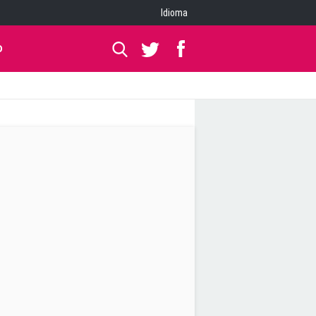
Idioma
O