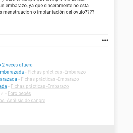
 un embarazo, ya que sinceramente no esta
es menstruacion o implantación del ovulo????
 2 veces afuera
 embarazada
-
Fichas prácticas -Embarazo
barazada
-
Fichas prácticas -Embarazo
zada
-
Fichas prácticas -Embarazo
✓
-
Foro bebés
as -Análisis de sangre