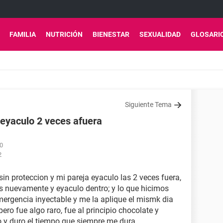
FAMILIA
NUTRICIÓN
BIENESTAR
SEXUALIDAD
GLOSARI
Siguiente Tema
eyaculo 2 veces afuera
20
2
in proteccion y mi pareja eyaculo las 2 veces fuera,
s nuevamente y eyaculo dentro; y lo que hicimos
ergencia inyectable y me la aplique el mismk dia
pero fue algo raro, fue al principio chocolate y
 y duro el tiempo que siempre me dura....