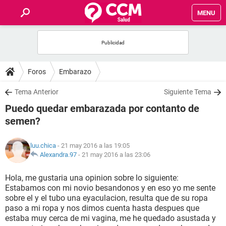
MENU
INICIO
FOROS
Foros
Embarazo
SALUD
Tema Anterior
Siguiente Tema
Puedo quedar embarazada por contanto de
FAMILIA
semen?
NUTRICIÓN
luu.chica
- 21 may 2016 a las 19:05
Alexandra.97
-
21 may 2016 a las 23:06
BIENESTAR
Hola, me gustaria una opinion sobre lo siguiente:
Estabamos con mi novio besandonos y en eso yo me sente
SEXUALIDAD
sobre el y el tubo una eyaculacion, resulta que de su ropa
paso a mi ropa y nos dimos cuenta hasta despues que
estaba muy cerca de mi vagina, me he quedado asustada y
GLOSARIO