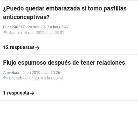
¿Puedo quedar embarazada si tomo pastillas
anticonceptivas?
Erica240517
-
28 sep 2017 a las 06:47
Jasmin
-
6 mar 2022 a las 03:31
12 respuestas
Flujo espumoso después de tener relaciones
Amvelour
-
2 jun 2019 a las 10:26
Dr.Josh
-
3 jun 2019 a las 00:49
1 respuesta