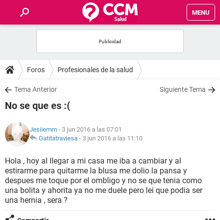
MENU
INICIO
FOROS
Foros
Profesionales de la salud
SALUD
Tema Anterior
Siguiente Tema
No se que es :(
FAMILIA
Jesiiemm
- 3 jun 2016 a las 07:01
NUTRICIÓN
Gatitatraviesa
-
3 jun 2016 a las 11:10
Hola , hoy al llegar a mi casa me iba a cambiar y al
BIENESTAR
estirarme para quitarme la blusa me dolio la pansa y
despues me toque por el ombligo y no se que tenia como
SEXUALIDAD
una bolita y ahorita ya no me duele pero lei que podia ser
una hernia , sera ?
GLOSARIO