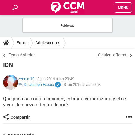
MENU
INICIO
FOROS
Foros
Adolescentes
SALUD
Tema Anterior
Siguiente Tema
IDN
FAMILIA
zennia.10
- 3 jun 2016 a las 20:49
NUTRICIÓN
Dr. Joseph Exebio
-
3 jun 2016 a las 20:53
Que pasa si tengo relaciones, estando embarazada y el se
BIENESTAR
viene de nuevo adentro de mi ?
SEXUALIDAD
Compartir
GLOSARIO