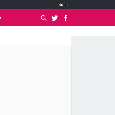
Idioma
O