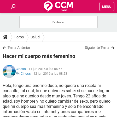
MENU
INICIO
FOROS
Foros
Salud
SALUD
Tema Anterior
Siguiente Tema
Hacer mi cuerpo más femenino
FAMILIA
Ciness
- 11 jun 2016 a las 06:57
NUTRICIÓN
Ciness
-
12 jun 2016 a las 08:23
Hola, tengo una enorme duda, no quiero una receta ni
BIENESTAR
consulta, tal cual, lo que quiero es saber si se puede lograr
algo que he querido desde muy joven. Tengo 22 años de
SEXUALIDAD
edad, soy hombre y no quiero cambiar de sexo, pero quiero
que mi cuerpo sea más femenino y solo he encontrado
información vacía en internet y unos compañeros me
GLOSARIO
recomendaron preguntar a un endocrinologo si se puede