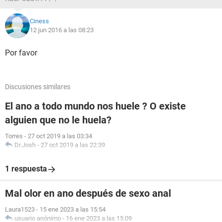
Ciness
12 jun 2016 a las 08:23
Por favor
Discusiones similares
El ano a todo mundo nos huele ? O existe
alguien que no le huela?
Torres
-
27 oct 2019 a las 03:34
Dr.Josh
-
27 oct 2019 a las 22:39
1 respuesta
Mal olor en ano después de sexo anal
Laura1523
-
15 ene 2023 a las 15:54
usuario anónimo
-
16 ene 2023 a las 15:09