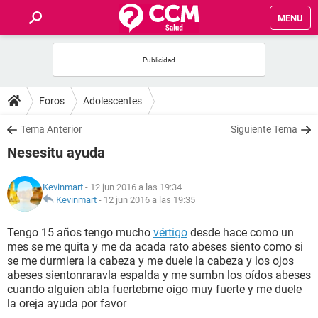
MENU
INICIO
FOROS
Foros
Adolescentes
SALUD
Tema Anterior
Siguiente Tema
Nesesitu ayuda
FAMILIA
Kevinmart
- 12 jun 2016 a las 19:34
NUTRICIÓN
Kevinmart
-
12 jun 2016 a las 19:35
Tengo 15 años tengo mucho
vértigo
desde hace como un
BIENESTAR
mes se me quita y me da acada rato abeses siento como si
se me durmiera la cabeza y me duele la cabeza y los ojos
SEXUALIDAD
abeses sientonraravla espalda y me sumbn los oídos abeses
cuando alguien abla fuertebme oigo muy fuerte y me duele
la oreja ayuda por favor
GLOSARIO