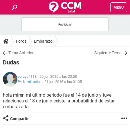
MENU
INICIO
FOROS
Foros
Embarazo
SALUD
Tema Anterior
Siguiente Tema
Dudas
FAMILIA
soraya4118
- 20 jun 2016 a las 23:58
NUTRICIÓN
k_mikaela_
-
21 jun 2016 a las 01:05
hola miren mi ultimo periodo fue el 14 de junio y tuve
BIENESTAR
relaciones el 18 de junio existe la probabilidad de estar
embarazada
SEXUALIDAD
Compartir
GLOSARIO