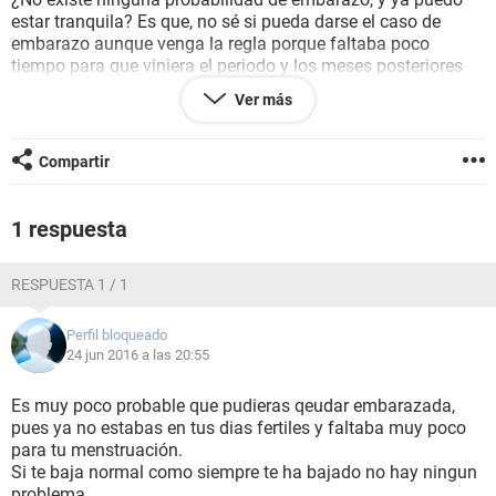
estar tranquila? Es que, no sé si pueda darse el caso de
embarazo aunque venga la regla porque faltaba poco
tiempo para que viniera el periodo y los meses posteriores
deje de venir. Esta duda da muchas vueltas en mi cabeza,
Ver más
hasta soñé que venía ya la regla...
Cabe destacar que usamos condón, pero antes de que
Compartir
eyaculara casi se deslizaba el condón de su pene, pero nos
detuvimos y se lo arregló. Soy un poco obsesiva y nerviosa
con estas cosas porque un bebé lo quisiera en unos 5 años,
1 respuesta
no en estos momentos...
RESPUESTA 1 / 1
Perfil bloqueado
24 jun 2016 a las 20:55
Es muy poco probable que pudieras qeudar embarazada,
pues ya no estabas en tus dias fertiles y faltaba muy poco
para tu menstruación.
Si te baja normal como siempre te ha bajado no hay ningun
problema.