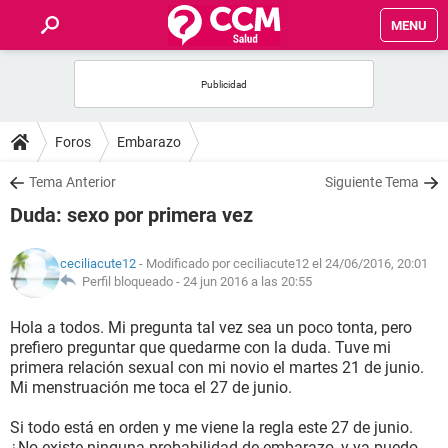
MENU
INICIO
FOROS
Foros
Embarazo
SALUD
Tema Anterior
Siguiente Tema
Duda: sexo por primera vez
FAMILIA
ceciliacute12
- Modificado por ceciliacute12 el 24/06/2016, 20:01
NUTRICIÓN
Perfil bloqueado -
24 jun 2016 a las 20:55
Hola a todos. Mi pregunta tal vez sea un poco tonta, pero
BIENESTAR
prefiero preguntar que quedarme con la duda. Tuve mi
primera relación sexual con mi novio el martes 21 de junio.
SEXUALIDAD
Mi menstruación me toca el 27 de junio.
Si todo está en orden y me viene la regla este 27 de junio.
GLOSARIO
¿No existe ninguna probabilidad de embarazo, y ya puedo