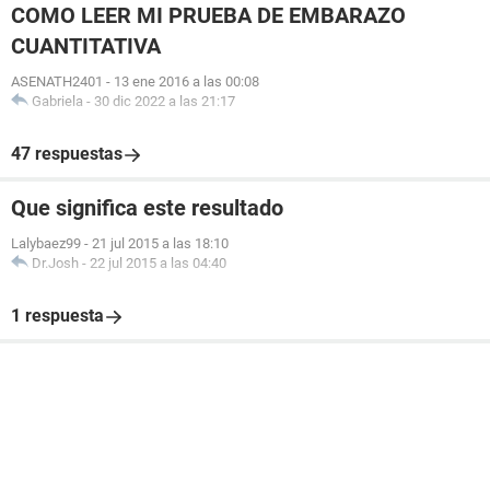
COMO LEER MI PRUEBA DE EMBARAZO
CUANTITATIVA
ASENATH2401
-
13 ene 2016 a las 00:08
Gabriela
-
30 dic 2022 a las 21:17
47 respuestas
Que significa este resultado
Lalybaez99
-
21 jul 2015 a las 18:10
Dr.Josh
-
22 jul 2015 a las 04:40
1 respuesta