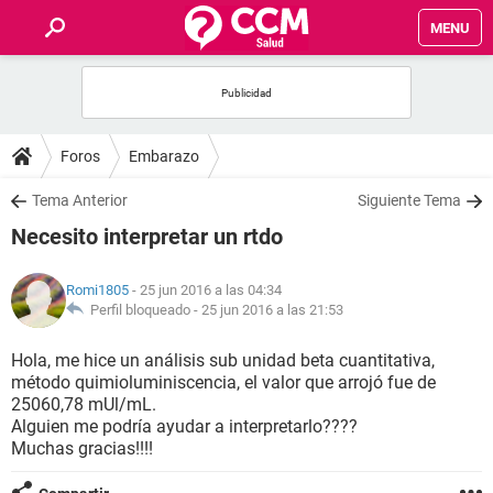
MENU
INICIO
FOROS
Foros
Embarazo
SALUD
Tema Anterior
Siguiente Tema
Necesito interpretar un rtdo
FAMILIA
Romi1805
- 25 jun 2016 a las 04:34
NUTRICIÓN
Perfil bloqueado -
25 jun 2016 a las 21:53
Hola, me hice un análisis sub unidad beta cuantitativa,
BIENESTAR
método quimioluminiscencia, el valor que arrojó fue de
25060,78 mUl/mL.
SEXUALIDAD
Alguien me podría ayudar a interpretarlo????
Muchas gracias!!!!
GLOSARIO