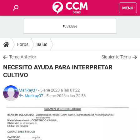
MENU
INICIO
FOROS
Foros
Salud
SALUD
Tema Anterior
Siguiente Tema
NECESITO AYUDA PARA INTERPRETAR
FAMILIA
CULTIVO
NUTRICIÓN
Marikay37
- 5 ene 2023 a las 01:22
Marikay37
-
5 ene 2023 a las 22:56
BIENESTAR
SEXUALIDAD
GLOSARIO