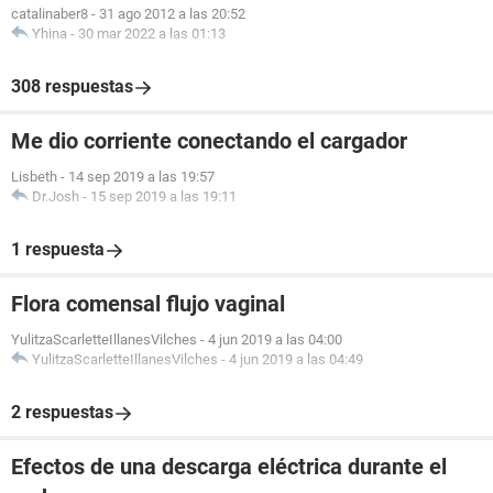
catalinaber8
-
31 ago 2012 a las 20:52
Yhina
-
30 mar 2022 a las 01:13
308 respuestas
Me dio corriente conectando el cargador
Lisbeth
-
14 sep 2019 a las 19:57
Dr.Josh
-
15 sep 2019 a las 19:11
1 respuesta
Flora comensal flujo vaginal
YulitzaScarletteIllanesVilches
-
4 jun 2019 a las 04:00
YulitzaScarletteIllanesVilches
-
4 jun 2019 a las 04:49
2 respuestas
Efectos de una descarga eléctrica durante el