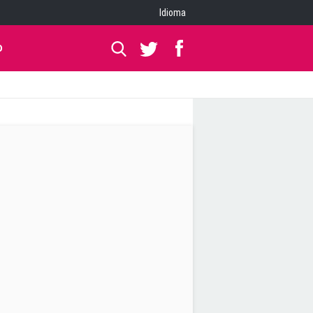
Idioma
O