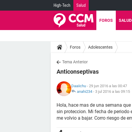
High-Tech
Salud
FOROS
SALUD
Foros
Adolescentes
Tema Anterior
Anticonseptivas
Daaiichu
- 29 jun 2016 a las 00:47
anahi234
-
3 jul 2016 a las 09:15
Hola, hace mas de una semana que no
sin proteccion. Mi fecha de periodo 
me volvio a bajar. Corro riesgo de