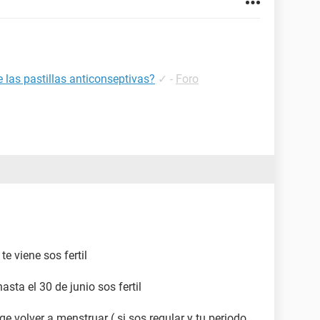
e las pastillas anticonseptivas?
✓
-
Foro
te viene sos fertil
hasta el 30 de junio sos fertil
e volver a menstruar ( si sos regular y tu periodo