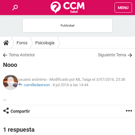
MENU
INICIO
FOROS
Foros
Psicología
SALUD
Tema Anterior
Siguiente Tema
Nooo
FAMILIA
usuario anónimo
- Modificado por ML.Taiga el 3/07/2016, 23:38
NUTRICIÓN
camilledawson
-
8 jul 2016 a las 14:44
...
BIENESTAR
Compartir
SEXUALIDAD
1 respuesta
GLOSARIO