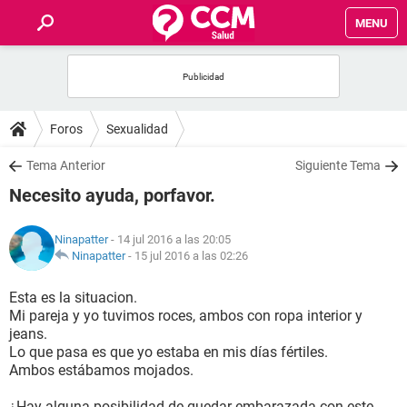
MENU
INICIO
FOROS
Foros
Sexualidad
SALUD
Tema Anterior
Siguiente Tema
Necesito ayuda, porfavor.
FAMILIA
Ninapatter
- 14 jul 2016 a las 20:05
NUTRICIÓN
Ninapatter
-
15 jul 2016 a las 02:26
Esta es la situacion.
BIENESTAR
Mi pareja y yo tuvimos roces, ambos con ropa interior y
jeans.
SEXUALIDAD
Lo que pasa es que yo estaba en mis días fértiles.
Ambos estábamos mojados.
GLOSARIO
¿Hay alguna posibilidad de quedar embarazada con este