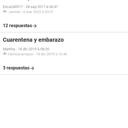
Erica240517
-
28 sep 2017 à 06:47
Jasmin
-
6 mar 2022 à 03:31
12 respuestas
Cuarentena y embarazo
Martina
-
16 dic 2019 à 08:20
Hermanamayor
-
16 dic 2019 à 16:46
3 respuestas