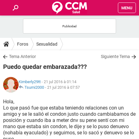
MENU
INICIO
FORUMS
Foros
Sexualidad
SALUD
Tema Anterior
Siguiente Tema
Puedo quedar embarazada???
FAMILIA
Kimberly29tt
- 21 jul 2016 à 01:14
NUTRICIÓN
Tsumi2000
-
21 jul 2016 à 07:57
Hola,
BIENESTAR
Lo que pasó fue que estaba teniendo relaciones con un
amigo y se le salió el condon justo cuando cambiabamos de
SEXUALIDAD
posición y cuando iba a meter dnv su pene sentí con mi
mano que estaba sin condon, le dije y se lo puso denuevo
(nohabía eyaculado) y seguimos, se lo sacó y denuevo se lo
GLOSARIO
puso