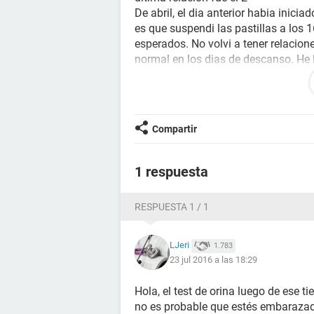
De abril, el dia anterior habia inic
es que suspendi las pastillas a los 1
esperados. No volvi a tener relacione
normal en los dias de descanso. He
embarazadas y he tenido psicosis y 
no paro de pensar! Adicional a eso a
test de orina y dio negativo. Podria
relacion
Compartir
1 respuesta
RESPUESTA 1 / 1
LJeri
1.783
23 jul 2016 a las 18:29
Hola, el test de orina luego de ese t
no es probable que estés embarazada,