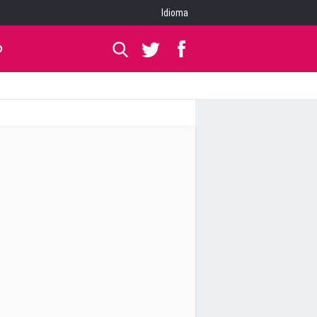
Idioma
O