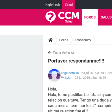
High-Tech
Salud
FOROS
SALUD
Foros
Embarazo
Tema Anterior
Porfavor respondanme!!!!
Angelaemilia
- 23 jul 2016 a las 18:2
LJeri
-
23 jul 2016 a las 18:29
Hola,
Hola, tomo pastillas bellaface q son
relacion que tuve. Tengo una duda y 
cada mes al terminar los 21 compri
ultima relacion fue el 2