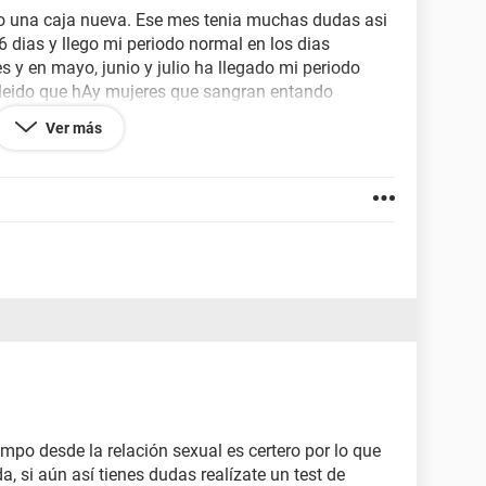
iado una caja nueva. Ese mes tenia muchas dudas asi
6 dias y llego mi periodo normal en los dias
s y en mayo, junio y julio ha llegado mi periodo
 leido que hAy mujeres que sangran entando
estres estos dias horrible. El estomago me duele y
Ver más
 las 9 semanas de la ultima relacion me realice un
 igual estarlo? He tenido 4 sangrados desde la ultima
iempo desde la relación sexual es certero por lo que
 si aún así tienes dudas realízate un test de