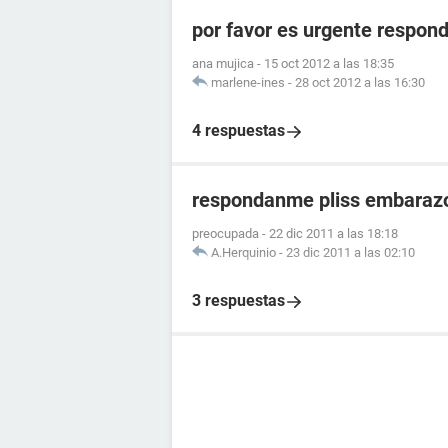
por favor es urgente respo
ana mujica
-
15 oct 2012 a las 18:35
marlene-ines
-
28 oct 2012 a las 16:30
4 respuestas
respondanme pliss embaraz
preocupada
-
22 dic 2011 a las 18:18
A.Herquinio
-
23 dic 2011 a las 02:10
3 respuestas