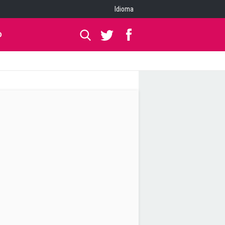
Idioma
O