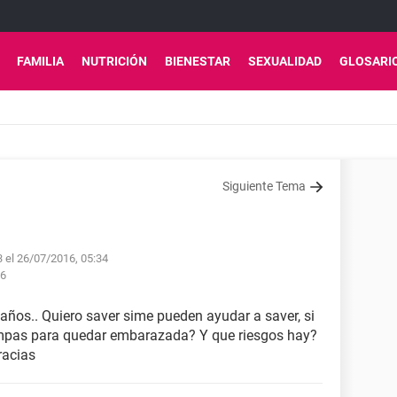
FAMILIA
NUTRICIÓN
BIENESTAR
SEXUALIDAD
GLOSARI
Siguiente Tema
3 el 26/07/2016, 05:34
56
ños.. Quiero saver sime pueden ayudar a saver, si
mpas para quedar embarazada? Y que riesgos hay?
racias