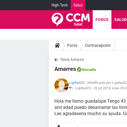
High-Tech
Salud
FOROS
SALUD
Foros
Contracepción
Tema Anterior
Amarres
Resuelto
Lupita423
- Modificado por Lupita42
Lupita423 -
26 jul 2016 a las 05:
Hola me llamo guadalupe Tengo 43 a
ami edad puedo desamarrar las tro
Les agradeseria mucho su ayuda. G