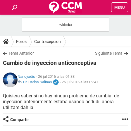
MENU
INICIO
FOROS
Foros
Contracepción
SALUD
Tema Anterior
Siguiente Tema
Cambio de inyeccion anticonceptiva
FAMILIA
Nancyadis
- 26 jul 2016 a las 01:38
NUTRICIÓN
Dr. Carlos Salinas
-
26 jul 2016 a las 02:47
Quisiera saber si no hay ningun problema de cambiar de
BIENESTAR
inyeccion anteriormente estaba usando perludil ahora
utilizare dahlia
SEXUALIDAD
Compartir
GLOSARIO