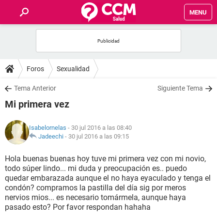
MENU
INICIO
FOROS
Foros
Sexualidad
SALUD
Tema Anterior
Siguiente Tema
Mi primera vez
FAMILIA
Isabelornelas
- 30 jul 2016 a las 08:40
NUTRICIÓN
Jadeechi
-
30 jul 2016 a las 09:15
Hola buenas buenas hoy tuve mi primera vez con mi novio,
BIENESTAR
todo súper lindo... mi duda y preocupación es.. puedo
quedar embarazada aunque el no haya eyaculado y tenga el
SEXUALIDAD
condón? compramos la pastilla del día sig por meros
nervios mios... es necesario tomármela, aunque haya
pasado esto? Por favor respondan hahaha
GLOSARIO